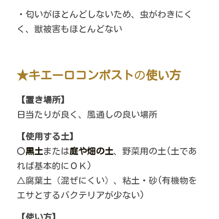
・匂いがほとんどしないため、虫がわきにく
く、獣被害もほとんどない
★キエーロコンポスト
の
使い方
【置き場所】
日当たりが良く、風通しの良い場所
【使用する土】
〇
黒土
または
庭や畑の土
、野菜用の土(土であ
れば基本的にＯＫ)
△腐葉土（混ぜにくい）、粘土・砂(有機物を
エサとするバクテリアが少ない)
【使い方】