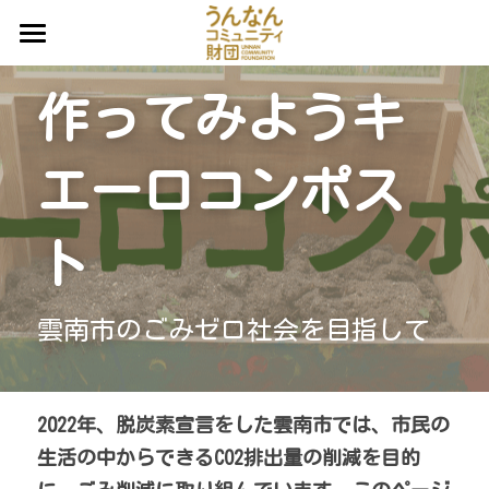
ホーム
作ってみようキ
プロジェクト一覧
エーロコンポス
うんコミュだより
寄付募集中のプロジェクト（みんなでカン
パ）
団体概要
不動産等資源活用事業
ト
事業一覧
調査研究事業
雲南市のごみゼロ社会を目指して
ご寄付
（公募中）UnnanU-25基金助成事業
お問い合わせ
ご寄付
（公募中）こらまたなんだら基金助成事業
2022年、脱炭素宣言をした雲南市では、市民の
不動産のご寄付
検索
（公募終了）休眠預金等活用事業
生活の中からできるCO2排出量の削減を目的
遺贈寄付