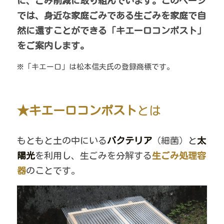
に、ごみ削減に取り組んでいます。このページ
（公募終了）ゼロウェイスト基金
では、身近な家庭ごみである生ごみを家庭で自
（公募終了）たたらの里山クリエイター助
然に還すことができる「キエーロコンポスト」
成プログラム
をご案内します。
うんなんローカルマニュフェスト＆ローカ
リストプログラム
※「キエーロ」は松本信夫氏の登録商標です。
2020年市民の声
★キエーロコンポスト
とは
もともと土の中にいる
バクテリア
（細菌）と
太
陽光
を利用し、生ごみを分解する
生ごみ処理容
器
のことです。