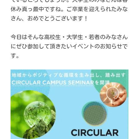
（公募終了）ゼロウェイスト基金
休み真っ最中ですね。ご卒業を迎えられたみな
（公募終了）たたらの里山クリエイター助
さん、おめでとうございます！
成プログラム
うんなんローカルマニュフェスト＆ローカ
今日はそんな高校生・大学生・若者のみなさん
リストプログラム
にぜひ参加して頂きたいイベントのお知らせで
2020年市民の声
す。