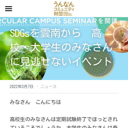
ホーム
SDGsを雲南から　高
プロジェクト一覧
校・大学生のみなさん
うんコミュだより
寄付募集中のプロジェクト（みんなでカン
パ）
に見逃せないイベント
団体概要
不動産等資源活用事業
事業一覧
調査研究事業
·
ご寄付
2022年3月7日
ニュース
（公募中）UnnanU-25基金助成事業
お問い合わせ
ご寄付
みなさん　こんにちは
（公募中）こらまたなんだら基金助成事業
不動産のご寄付
検索
（公募終了）休眠預金等活用事業
高校生のみなさんは定期試験終了でほっとされ
遺贈寄付
ているころでしょうか。大学生のみなさんは春