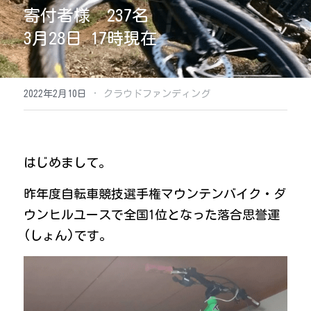
（公募終了）ゼロウェイスト基金
寄付者様　237名
3月28日 17時現在
（公募終了）たたらの里山クリエイター助
成プログラム
うんなんローカルマニュフェスト＆ローカ
リストプログラム
·
2022年2月10日
クラウドファンディング
2020年市民の声
はじめまして。
昨年度自転車競技選手権マウンテンバイク・ダ
ウンヒルユースで全国1位となった落合思誉運
(しょん)です。