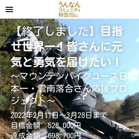
ホーム
【終了しました】
目指
プロジェクト一覧
せ世界一！皆さんに元
うんコミュだより
寄付募集中のプロジェクト（みんなでカン
パ）
気と勇気を届けたい！
団体概要
不動産等資源活用事業
〜マウンテンバイクユース日
事業一覧
調査研究事業
本一・雲南落合さん応援プロ
ご寄付
（公募中）UnnanU-25基金助成事業
ジェクト〜
お問い合わせ
ご寄付
（公募中）こらまたなんだら基金助成事業
2022年2月11日〜3月28日まで
不動産のご寄付
検索
目標金額　528,000円
（公募終了）休眠預金等活用事業
達成金額　698,700円
遺贈寄付