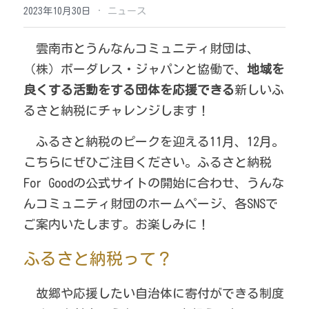
（公募終了）ゼロウェイスト基金
·
2023年10月30日
ニュース
（公募終了）たたらの里山クリエイター助
成プログラム
　雲南市とうんなんコミュニティ財団は、
（株）ボーダレス・ジャパンと協働で、
地域を
うんなんローカルマニュフェスト＆ローカ
良くする活動をする団体を応援できる
リストプログラム
新しいふ
るさと納税にチャレンジします！
2020年市民の声
　ふるさと納税のピークを迎える11月、12月。
こちらにぜひご注目ください。ふるさと納税 
For Goodの公式サイトの開始に合わせ、うんな
んコミュニティ財団のホームページ、各SNSで
ご案内いたします。お楽しみに！
ふるさと納税って？
　故郷や応援したい自治体に寄付ができる制度