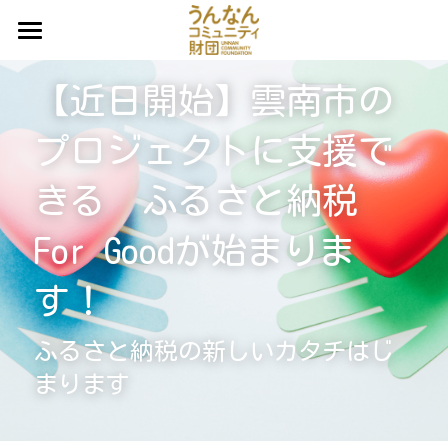
ホーム
【近日開始】雲南市の
プロジェクト一覧
プロジェクトに支援で
うんコミュだより
寄付募集中のプロジェクト（みんなでカン
パ）
きる　ふるさと納税 
団体概要
不動産等資源活用事業
For Goodが始まりま
事業一覧
調査研究事業
す！
ご寄付
（公募中）UnnanU-25基金助成事業
ふるさと納税の新しいカタチはじ
お問い合わせ
ご寄付
（公募中）こらまたなんだら基金助成事業
まります
不動産のご寄付
検索
（公募終了）休眠預金等活用事業
遺贈寄付