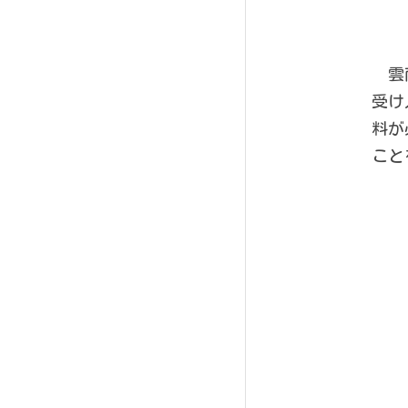
　雲
受け
料が
こと