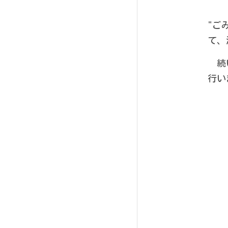
"ご
て、
　続
行い