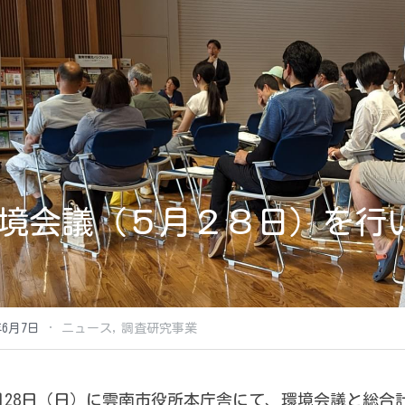
境会議（５月２８日）を行
·
年6月7日
ニュース,
調査研究事業
月28日（日）に雲南市役所本庁舎にて、環境会議と総合